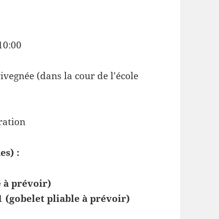
10:00
vegnée (dans la cour de l’école
ration
es) :
e à prévoir)
 1
(gobelet pliable à prévoir)